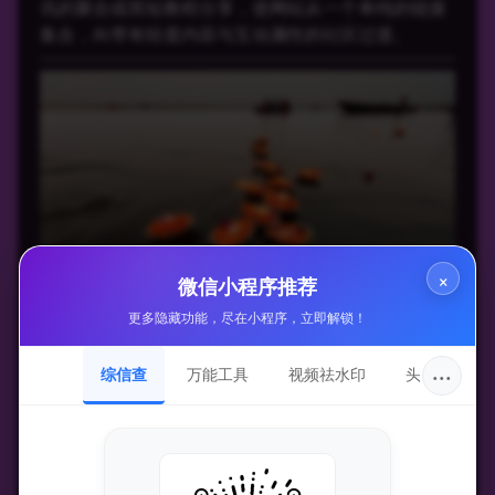
讯的聚合或简短教程分享，使网站从一个单纯的链接
集合，向带有轻度内容与互动属性的社区过渡。
×
微信小程序推荐
更多隐藏功能，尽在小程序，立即解锁！
**问：在成长期，1QQ如何解决网址收录质量把控的
问题？**
···
综信查
万能工具
视频祛水印
头像圈
**答：** 这是一个关键挑战。团队采取了“双轨制”策
略：一是核心团队人工审核，建立了一套内部审核标
准，关注网站的稳定性、内容价值、安全性及是否与